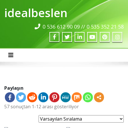
idealbeslen
0 536 612 90 09 // 0 535 352 21 58
Bu websitesi, Herbalife Bağımsız Üyesi Levent ve Okşan
Dinçel' e aittir.
Toggle navigation
Paylaşın
57 sonuçtan 1-12 arası gösteriliyor